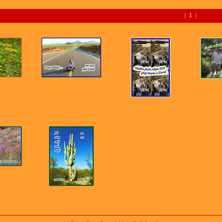
|
1
|