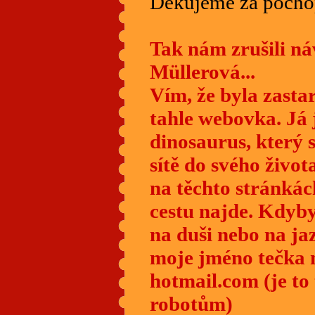
Dekujeme za pocho
Tak nám zrušili ná
Müllerová...
Vím, že byla zastar
tahle webovka. Já
dinosaurus, který si
sítě do svého živo
na těchto stránkác
cestu najde. Kdybys
na duši nebo na ja
moje jméno tečka 
hotmail.com (je to
robotům)