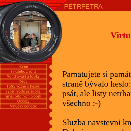
Virtu
Pamatujete si památ
straně bývalo heslo
psát, ale listy netr
všechno :-)
Sluzba navstevni k