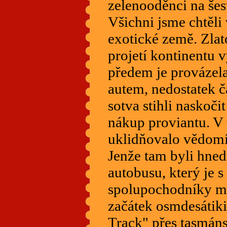
zelenooděnci na šes
Všichni jsme chtěli 
exotické země. Zla
projetí kontinentu v
předem je provázel
autem, nedostatek č
sotva stihli naskočit
nákup proviantu. V t
uklidňovalo vědomí
Jenže tam byli hned
autobusu, který je s
spolupochodníky mě
začátek osmdesátik
Track" přes tasmán