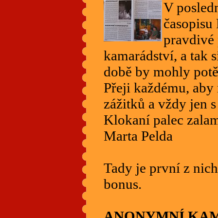
V posled
časopisu
pravdivé 
kamarádství, a tak s
době by mohly potěš
Přeji každému, aby
zážitků a vždy jen
Klokaní palec zalam
Marta Pelda
Tady je první z nich
bonus.
ANONYMNÍ KA