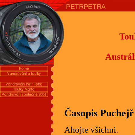
Tou
Austrál
Časopis Puchejř
Ahojte všichni.