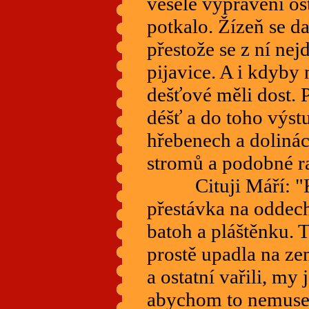
veselé vyprávění ost
potkalo. Žízeň se d
přestože se z ní ne
pijavice. A i kdyby 
dešťové měli dost. P
déšť a do toho výst
hřebenech a dolinác
stromů a podobné r
Cituji Máří: "Kd
přestávka na oddech
batoh a pláštěnku. 
prostě upadla na ze
a ostatní vařili, my 
abychom to nemuseli