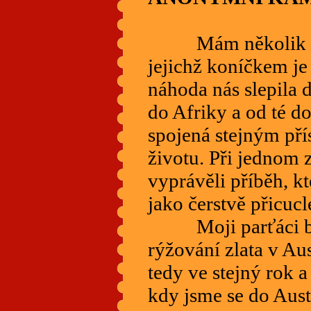
Mám několik sk
jejichž koníčkem je
náhoda nás slepila 
do Afriky a od té do
spojená stejným pří
životu. Při jednom 
vyprávěli příběh, kt
jako čerstvě přicuclé
Moji parťáci byli
rýžování zlata v Aus
tedy ve stejný rok 
kdy jsme se do Austr