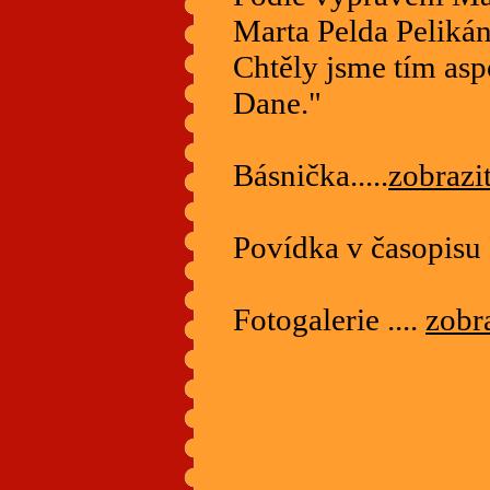
Marta Pelda Peliká
Chtěly jsme tím asp
Dane."
Básnička.....
zobrazit
Povídka v časopisu P
Fotogalerie ....
zobra