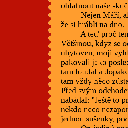
oblafnout naše skuč
Nejen Máří, ale i
že si hrábli na dno.
A teď proč tenhle
Většinou, když se 
ubytoven, moji vyhl
pakovali jako posle
tam loudal a dopako
tam vždy něco zůst
Před svým odchode
nabádal: "Ještě to pr
někdo něco nezapom
jednou sušenky, pod
On jediný pochopi