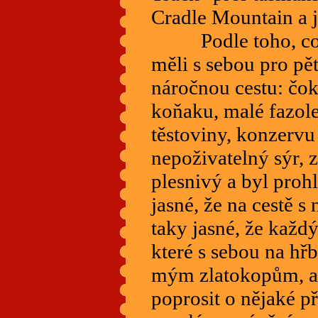
Cradle Mountain a j
Podle toho, co s
měli s sebou pro pět
náročnou cestu: čoko
koňaku, malé fazole
těstoviny, konzervu
nepoživatelný sýr, z
plesnivý a byl prohl
jasné, že na cestě s 
taky jasné, že každ
které s sebou na hřb
mým zlatokopům, a 
poprosit o nějaké p