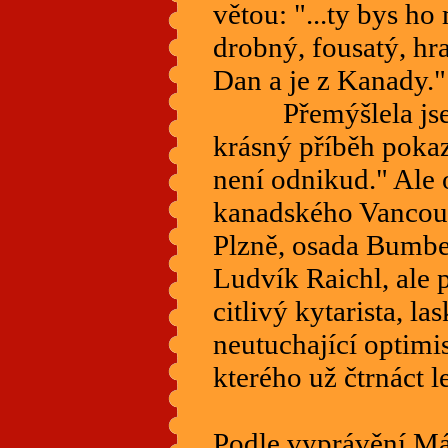
větou: "...ty bys ho
drobný, fousatý, hra
Dan a je z Kanady."
Přemýšlela jsem,
krásný příběh poka
není odnikud." Ale 
kanadského Vancouv
Plzně, osada Bumbej
Ludvík Raichl, ale 
citlivý kytarista, la
neutuchající optimi
kterého už čtrnáct
Podle vyprávění Má