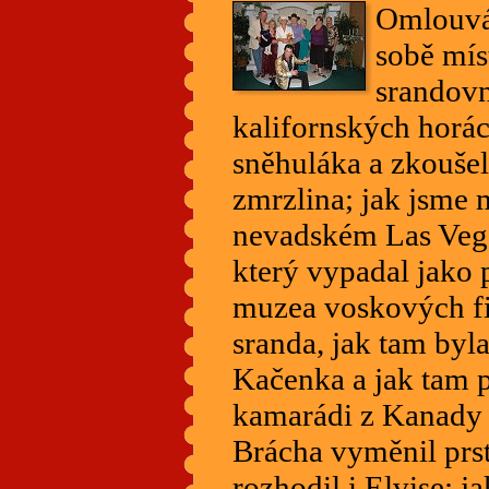
Omlouvá
sobě mís
srandovn
kalifornských horá
sněhuláka a zkoušel,
zmrzlina; jak jsme 
nevadském Las Vega
který vypadal jako
muzea voskových fig
sranda, jak tam byla
Kačenka a jak tam př
kamarádi z Kanady 
Brácha vyměnil prs
rozhodil i Elvise; j