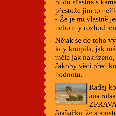
budu šťastná s kama
přestože jim to neř
- Že je mi vlastně j
nebo my rozhodnem
Nějak se do toho vý
kdy koupila, jak m
měla jak naklizeno,
Jakoby věci před ko
hodnotu.
Raděj ko
australs
ZPRAVA
Jasňačka, že spoust