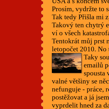
USA a s koncem sv
Prosím, vydržte to 
Tak tedy Přišla mi z
Takový ten chytrý e
ví o všech katastrof
Tentokrát můj prst
letopočet 2010. No t
Taky so
emailů p
spousta 
valné většiny se něc
nefunguje - práce, r
postěžovat a já jse
vyprdelit hned za d