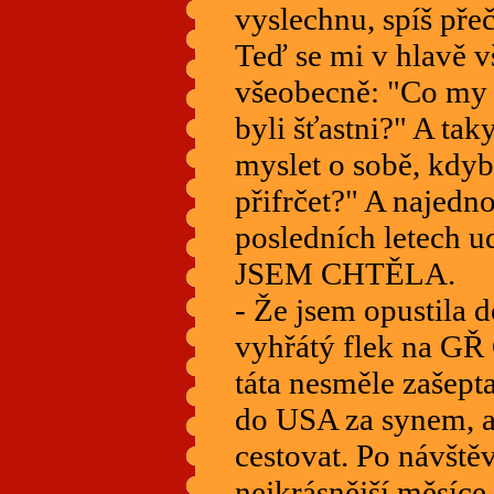
vyslechnu, spíš pře
Teď se mi v hlavě v
všeobecně: "Co my 
byli šťastni?" A ta
myslet o sobě, kdyb
přifrčet?" A najedno
posledních letech
JSEM CHTĚLA.
- Že jsem opustila 
vyhřátý flek na GŘ
táta nesměle zašepta
do USA za synem, al
cestovat. Po návštěv
nejkrásnější měsíce 