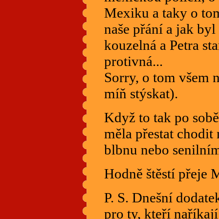
Mexiku a taky o tom
naše přání a jak by
kouzelná a Petra sta
protivná...
Sorry, o tom všem n
míň stýskat).
Když to tak po sobě
měla přestat chodit
blbnu nebo senilním
Hodně štěstí přeje 
P. S. Dnešní dodate
pro ty, kteří naříkaj