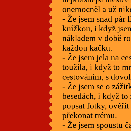
onemocněl a už nik
- Že jsem snad pár l
knížkou, i když jse
nákladem v době ro
každou kačku.
- Že jsem jela na ce
toužila, i když to 
cestováním, s dovol
- Že jsem se o zážit
besedách, i když to
popsat fotky, ověřit 
překonat trému.
- Že jsem spoustu ča