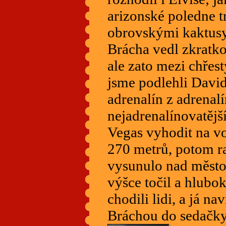
arizonské poledne t
obrovskými kaktusy
Brácha vedl zkratko
ale zato mezi chřes
jsme podlehli David
adrenalín z adrenal
nejadrenalínovatější
Vegas vyhodit na v
270 metrů, potom 
vysunulo nad město v
výšce točil a hlubok
chodili lidi, a já n
Bráchou do sedačky,