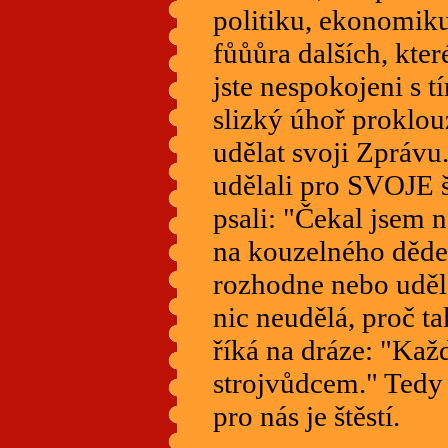
politiku, ekonomiku
fůůůra dalších, kt
jste nespokojeni s t
slizký úhoř proklou
udělat svoji Zprávu
udělali pro SVOJE š
psali: "Čekal jsem n
na kouzelného děde
rozhodne nebo uděl
nic neudělá, proč tak
říká na dráze: "Každ
strojvůdcem." Tedy
pro nás je štěstí.