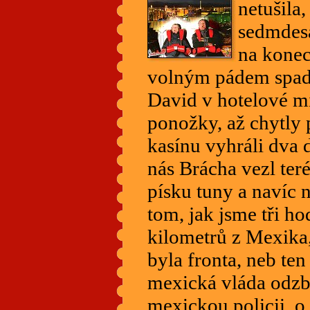
netušila,
sedmdesá
na konec
volným pádem spadn
David v hotelové m
ponožky, až chytly
kasínu vyhráli dva d
nás Brácha vezl ter
písku tuny a navíc 
tom, jak jsme tři ho
kilometrů z Mexika,
byla fronta, neb t
mexická vláda odz
mexickou policii, 