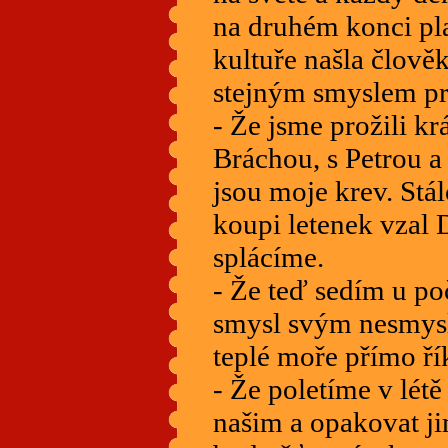
na druhém konci pla
kultuře našla člově
stejným smyslem p
- Že jsme prožili k
Bráchou, s Petrou a
jsou moje krev. Stálo
koupi letenek vzal 
splácíme.
- Že teď sedím u po
smysl svým nesmysl
teplé moře přímo řík
- Že poletíme v lét
našim a opakovat j