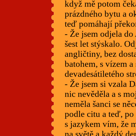
když mě potom čeka
prázdného bytu a o
teď pomáhají překo
- Že jsem odjela do 
šest let stýskalo. O
angličtiny, bez dost
batohem, s vízem a
devadesátiletého str
- Že jsem si vzala 
nic nevěděla a s mo
neměla šanci se něc
podle citu a teď, p
s jazykem vím, že 
na světě a každý de